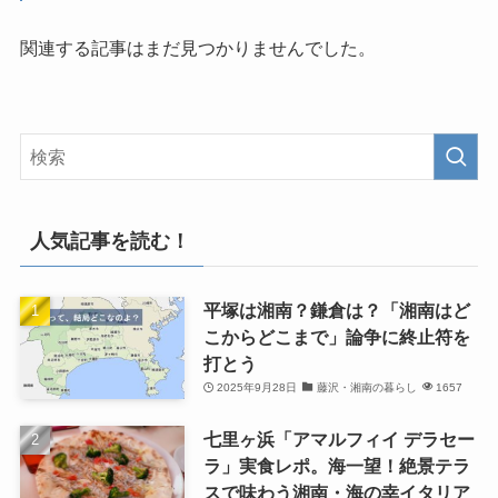
関連する記事はまだ見つかりませんでした。
人気記事を読む！
平塚は湘南？鎌倉は？「湘南はど
こからどこまで」論争に終止符を
打とう
2025年9月28日
藤沢・湘南の暮らし
1657
七里ヶ浜「アマルフィイ デラセー
ラ」実食レポ。海一望！絶景テラ
スで味わう湘南・海の幸イタリア