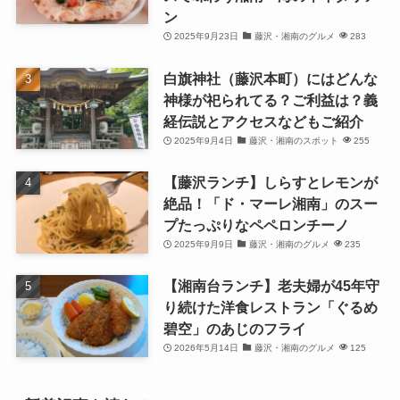
ン
2025年9月23日
藤沢・湘南のグルメ
283
白旗神社（藤沢本町）にはどんな
神様が祀られてる？ご利益は？義
経伝説とアクセスなどもご紹介
2025年9月4日
藤沢・湘南のスポット
255
【藤沢ランチ】しらすとレモンが
絶品！「ド・マーレ湘南」のスー
プたっぷりなペペロンチーノ
2025年9月9日
藤沢・湘南のグルメ
235
【湘南台ランチ】老夫婦が45年守
り続けた洋食レストラン「ぐるめ
碧空」のあじのフライ
2026年5月14日
藤沢・湘南のグルメ
125