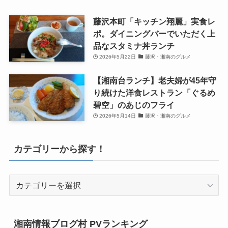
藤沢本町「キッチン翔麗」実食レ
ポ。ダイニングバーでいただく上
品なスタミナ丼ランチ
2026年5月22日
藤沢・湘南のグルメ
【湘南台ランチ】老夫婦が45年守
り続けた洋食レストラン「ぐるめ
碧空」のあじのフライ
2026年5月14日
藤沢・湘南のグルメ
カテゴリーから探す！
カ
テ
ゴ
リ
湘南情報ブログ村 PVランキング