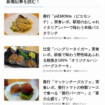
新着記事を読む！
善行「piEMONte（ピエモン
テ）」実食レポ。駅前のおしゃれ
イタリアンバーで味わう本格パス
タランチ
2026年6月21日
藤沢・湘南のグルメ
辻堂「ハングリータイガー」実食
レポ。鉄板で味わう野性味あふれ
る粗挽き100%「オリジナルハン
バーグステーキ」
2026年6月13日
藤沢・湘南のグルメ
善行「マッケンチーズカフェ」実
食レポ。善行トマトの特製ソース
で食べる「善行バーガー」と「富
士山盛り」プリン
2026年6月6日
藤沢・湘南のグルメ