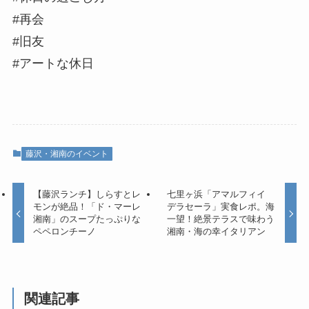
#再会
#旧友
#アートな休日
藤沢・湘南のイベント
【藤沢ランチ】しらすとレ
七里ヶ浜「アマルフィイ
モンが絶品！「ド・マーレ
デラセーラ」実食レポ。海
湘南」のスープたっぷりな
一望！絶景テラスで味わう
ペペロンチーノ
湘南・海の幸イタリアン
関連記事