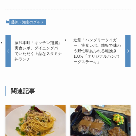
藤沢・湘南のグルメ
辻堂「ハングリータイガ
藤沢本町「キッチン翔麗」
ー」実食レポ。鉄板で味わ
実食レポ。ダイニングバー
う野性味あふれる粗挽き
でいただく上品なスタミナ
100%「オリジナルハンバ
丼ランチ
ーグステーキ」
関連記事