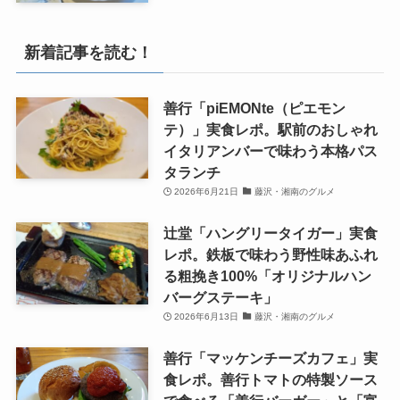
新着記事を読む！
善行「piEMONte（ピエモン
テ）」実食レポ。駅前のおしゃれ
イタリアンバーで味わう本格パス
タランチ
2026年6月21日
藤沢・湘南のグルメ
辻堂「ハングリータイガー」実食
レポ。鉄板で味わう野性味あふれ
る粗挽き100%「オリジナルハン
バーグステーキ」
2026年6月13日
藤沢・湘南のグルメ
善行「マッケンチーズカフェ」実
食レポ。善行トマトの特製ソース