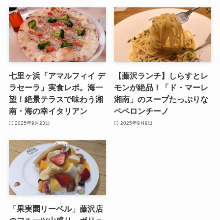
七里ヶ浜「アマルフィイ デ
【藤沢ランチ】しらすとレ
ラセーラ」実食レポ。海一
モンが絶品！「ド・マーレ
望！絶景テラスで味わう湘
湘南」のスープたっぷりな
南・海の幸イタリアン
ペペロンチーノ
2025年9月23日
2025年9月9日
「果実園リーベル」藤沢店