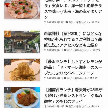
ラ」実食レポ。海一望！絶景テラ
スで味わう湘南・海の幸イタリア
ン
2025年9月23日
藤沢・湘南のグルメ
283
白旗神社（藤沢本町）にはどんな
神様が祀られてる？ご利益は？義
経伝説とアクセスなどもご紹介
2025年9月4日
藤沢・湘南のスポット
255
【藤沢ランチ】しらすとレモンが
絶品！「ド・マーレ湘南」のスー
プたっぷりなペペロンチーノ
2025年9月9日
藤沢・湘南のグルメ
236
【湘南台ランチ】老夫婦が45年守
り続けた洋食レストラン「ぐるめ
碧空」のあじのフライ
2026年5月14日
藤沢・湘南のグルメ
125