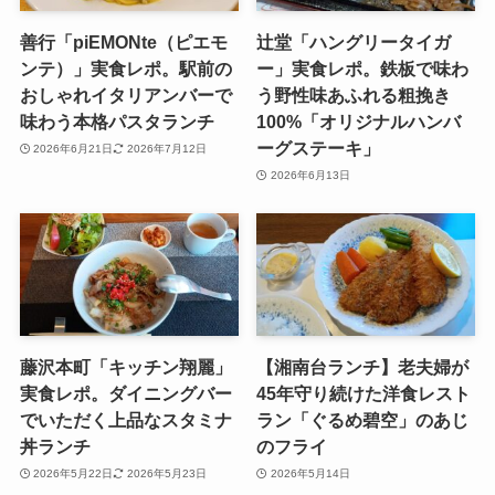
善行「piEMONte（ピエモ
辻堂「ハングリータイガ
ンテ）」実食レポ。駅前の
ー」実食レポ。鉄板で味わ
おしゃれイタリアンバーで
う野性味あふれる粗挽き
味わう本格パスタランチ
100%「オリジナルハンバ
ーグステーキ」
2026年6月21日
2026年7月12日
2026年6月13日
藤沢本町「キッチン翔麗」
【湘南台ランチ】老夫婦が
実食レポ。ダイニングバー
45年守り続けた洋食レスト
でいただく上品なスタミナ
ラン「ぐるめ碧空」のあじ
丼ランチ
のフライ
2026年5月22日
2026年5月23日
2026年5月14日