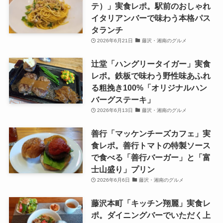
テ）」実食レポ。駅前のおしゃれ
イタリアンバーで味わう本格パス
タランチ
2026年6月21日
藤沢・湘南のグルメ
辻堂「ハングリータイガー」実食
レポ。鉄板で味わう野性味あふれ
る粗挽き100%「オリジナルハン
バーグステーキ」
2026年6月13日
藤沢・湘南のグルメ
善行「マッケンチーズカフェ」実
食レポ。善行トマトの特製ソース
で食べる「善行バーガー」と「富
士山盛り」プリン
2026年6月6日
藤沢・湘南のグルメ
藤沢本町「キッチン翔麗」実食レ
ポ。ダイニングバーでいただく上