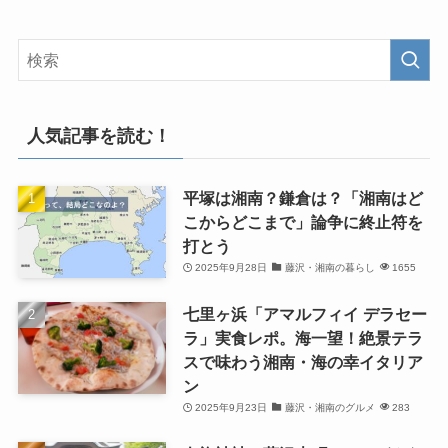
人気記事を読む！
平塚は湘南？鎌倉は？「湘南はど
こからどこまで」論争に終止符を
打とう
2025年9月28日
藤沢・湘南の暮らし
1655
七里ヶ浜「アマルフィイ デラセー
ラ」実食レポ。海一望！絶景テラ
スで味わう湘南・海の幸イタリア
ン
2025年9月23日
藤沢・湘南のグルメ
283