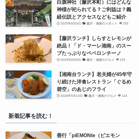
白旗神社（藤沢本町）にはどんな
神様が祀られてる？ご利益は？義
経伝説とアクセスなどもご紹介
2025年9月4日
藤沢・湘南のスポット
255
【藤沢ランチ】しらすとレモンが
絶品！「ド・マーレ湘南」のスー
プたっぷりなペペロンチーノ
2025年9月9日
藤沢・湘南のグルメ
235
【湘南台ランチ】老夫婦が45年守
り続けた洋食レストラン「ぐるめ
碧空」のあじのフライ
2026年5月14日
藤沢・湘南のグルメ
124
新着記事を読む！
善行「piEMONte（ピエモン