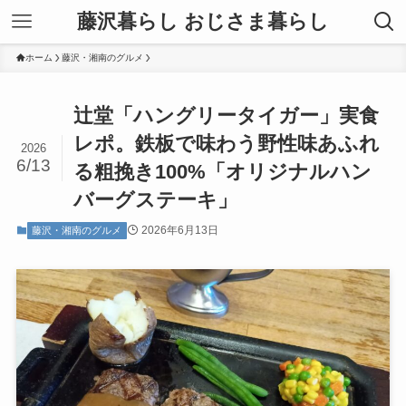
藤沢暮らし おじさま暮らし
ホーム
藤沢・湘南のグルメ
辻堂「ハングリータイガー」実食
レポ。鉄板で味わう野性味あふれ
2026
6/13
る粗挽き100%「オリジナルハン
バーグステーキ」
2026年6月13日
藤沢・湘南のグルメ