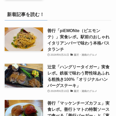
新着記事を読む！
善行「piEMONte（ピエモン
テ）」実食レポ。駅前のおしゃれ
イタリアンバーで味わう本格パス
タランチ
2026年6月21日
藤沢・湘南のグルメ
辻堂「ハングリータイガー」実食
レポ。鉄板で味わう野性味あふれ
る粗挽き100%「オリジナルハン
バーグステーキ」
2026年6月13日
藤沢・湘南のグルメ
善行「マッケンチーズカフェ」実
食レポ。善行トマトの特製ソース
で食べる「善行バーガー」と「富