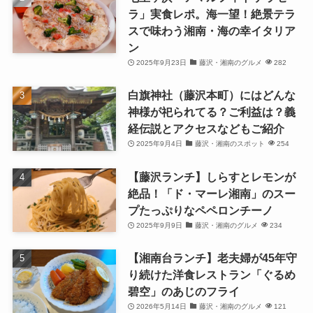
ラ」実食レポ。海一望！絶景テラ
スで味わう湘南・海の幸イタリア
ン
2025年9月23日
藤沢・湘南のグルメ
282
白旗神社（藤沢本町）にはどんな
神様が祀られてる？ご利益は？義
経伝説とアクセスなどもご紹介
2025年9月4日
藤沢・湘南のスポット
254
【藤沢ランチ】しらすとレモンが
絶品！「ド・マーレ湘南」のスー
プたっぷりなペペロンチーノ
2025年9月9日
藤沢・湘南のグルメ
234
【湘南台ランチ】老夫婦が45年守
り続けた洋食レストラン「ぐるめ
碧空」のあじのフライ
2026年5月14日
藤沢・湘南のグルメ
121