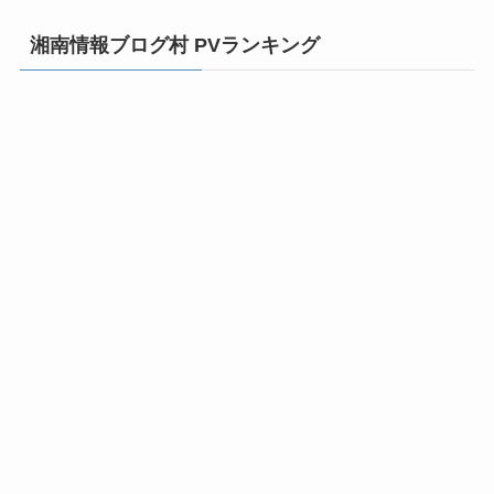
ゴ
リ
湘南情報ブログ村 PVランキング
ー
か
ら
探
す！