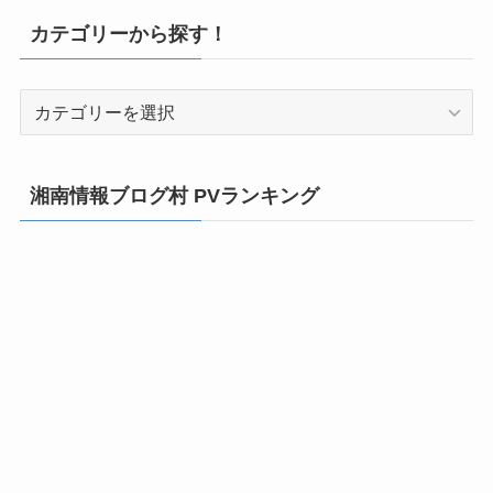
カテゴリーから探す！
カ
テ
ゴ
リ
湘南情報ブログ村 PVランキング
ー
か
ら
探
す！