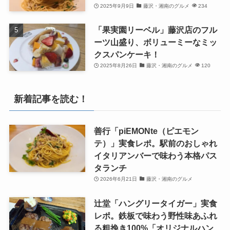
2025年9月9日
藤沢・湘南のグルメ
234
「果実園リーベル」藤沢店のフル
ーツ山盛り、ボリューミーなミッ
クスパンケーキ！
2025年8月26日
藤沢・湘南のグルメ
120
新着記事を読む！
善行「piEMONte（ピエモン
テ）」実食レポ。駅前のおしゃれ
イタリアンバーで味わう本格パス
タランチ
2026年6月21日
藤沢・湘南のグルメ
辻堂「ハングリータイガー」実食
レポ。鉄板で味わう野性味あふれ
る粗挽き100%「オリジナルハン