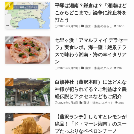
平塚は湘南？鎌倉は？「湘南はど
こからどこまで」論争に終止符を
打とう
2025年9月28日
藤沢・湘南の暮らし
1650
七里ヶ浜「アマルフィイ デラセー
ラ」実食レポ。海一望！絶景テラ
スで味わう湘南・海の幸イタリア
ン
2025年9月23日
藤沢・湘南のグルメ
282
白旗神社（藤沢本町）にはどんな
神様が祀られてる？ご利益は？義
経伝説とアクセスなどもご紹介
2025年9月4日
藤沢・湘南のスポット
254
【藤沢ランチ】しらすとレモンが
絶品！「ド・マーレ湘南」のスー
プたっぷりなペペロンチーノ