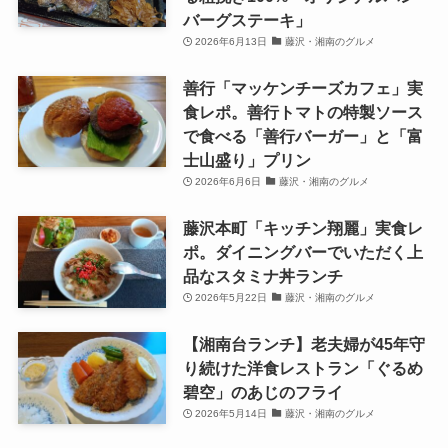
バーグステーキ」
2026年6月13日
藤沢・湘南のグルメ
善行「マッケンチーズカフェ」実
食レポ。善行トマトの特製ソース
で食べる「善行バーガー」と「富
士山盛り」プリン
2026年6月6日
藤沢・湘南のグルメ
藤沢本町「キッチン翔麗」実食レ
ポ。ダイニングバーでいただく上
品なスタミナ丼ランチ
2026年5月22日
藤沢・湘南のグルメ
【湘南台ランチ】老夫婦が45年守
り続けた洋食レストラン「ぐるめ
碧空」のあじのフライ
2026年5月14日
藤沢・湘南のグルメ