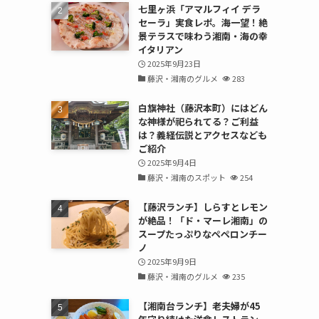
七里ヶ浜「アマルフィイ デラ
セーラ」実食レポ。海一望！絶
景テラスで味わう湘南・海の幸
イタリアン
2025年9月23日
藤沢・湘南のグルメ
283
白旗神社（藤沢本町）にはどん
な神様が祀られてる？ご利益
は？義経伝説とアクセスなども
ご紹介
2025年9月4日
藤沢・湘南のスポット
254
【藤沢ランチ】しらすとレモン
が絶品！「ド・マーレ湘南」の
スープたっぷりなペペロンチー
ノ
2025年9月9日
藤沢・湘南のグルメ
235
【湘南台ランチ】老夫婦が45