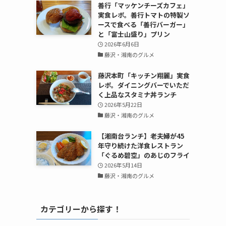
善行「マッケンチーズカフェ」
実食レポ。善行トマトの特製ソ
ースで食べる「善行バーガー」
と「富士山盛り」プリン
2026年6月6日
藤沢・湘南のグルメ
藤沢本町「キッチン翔麗」実食
レポ。ダイニングバーでいただ
く上品なスタミナ丼ランチ
2026年5月22日
藤沢・湘南のグルメ
【湘南台ランチ】老夫婦が45
年守り続けた洋食レストラン
「ぐるめ碧空」のあじのフライ
2026年5月14日
藤沢・湘南のグルメ
カテゴリーから探す！