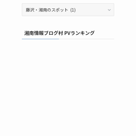
カ
テ
ゴ
リ
湘南情報ブログ村 PVランキング
ー
か
ら
探
す！