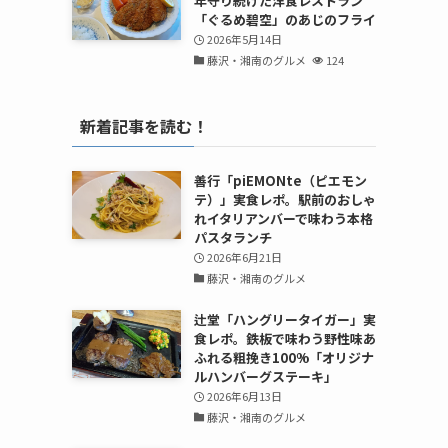
年守り続けた洋食レストラン
「ぐるめ碧空」のあじのフライ
2026年5月14日
藤沢・湘南のグルメ
124
新着記事を読む！
善行「piEMONte（ピエモン
テ）」実食レポ。駅前のおしゃ
れイタリアンバーで味わう本格
パスタランチ
2026年6月21日
藤沢・湘南のグルメ
辻堂「ハングリータイガー」実
食レポ。鉄板で味わう野性味あ
ふれる粗挽き100%「オリジナ
ルハンバーグステーキ」
2026年6月13日
藤沢・湘南のグルメ